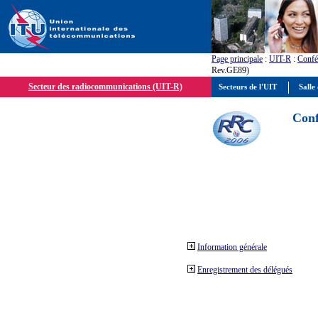
Page principale
:
UIT-R
:
Confé
Rev.GE89)
Secteur des radiocommunications (UIT-R)
Secteurs de l'UIT
Salle 
Conf
Information générale
Enregistrement des délégués