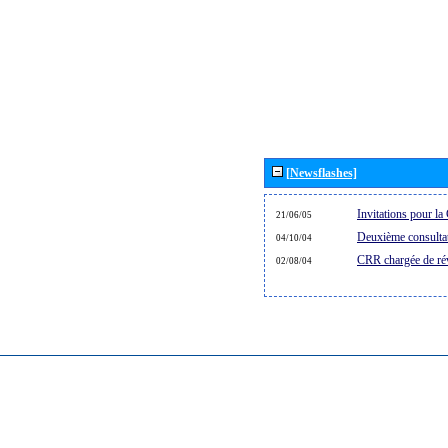
[Newsflashes]
Invitations pour 
21/06/05
Deuxième consultat
04/10/04
CRR chargée de rév
02/08/04