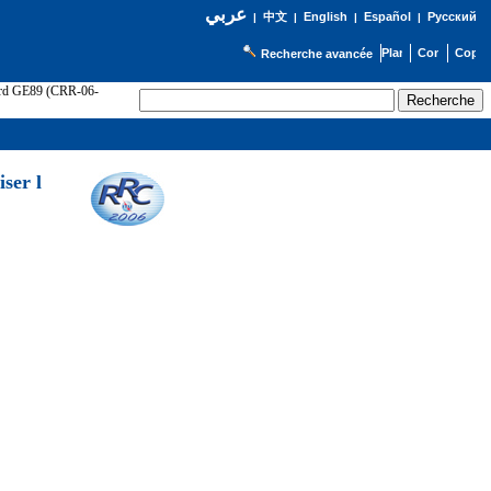
عربي
English
Español
Русский
|
中文
|
|
|
Recherche avancée
cord GE89 (CRR-06-
ser l