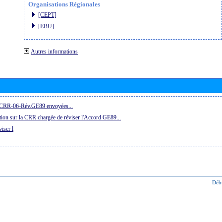
Organisations Régionales
[CEPT]
[EBU]
Autres informations
la CRR-06-Rév.GE89 envoyées...
ion sur la CRR chargée de réviser l'Accord GE89...
iser l
Déb