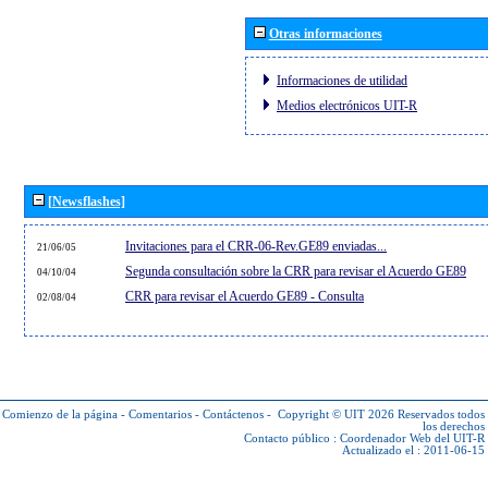
Otras informaciones
Informaciones de utilidad
Medios electrónicos UIT-R
[Newsflashes]
Invitaciones para el CRR-06-Rev.GE89 enviadas...
21/06/05
Segunda consultación sobre la CRR para revisar el Acuerdo GE89
04/10/04
CRR para revisar el Acuerdo GE89 - Consulta
02/08/04
Comienzo de la página
-
Comentarios
-
Contáctenos
-
Copyright © UIT 2026
Reservados todos
los derechos
Contacto público :
Coordenador Web del UIT-R
Actualizado el : 2011-06-15