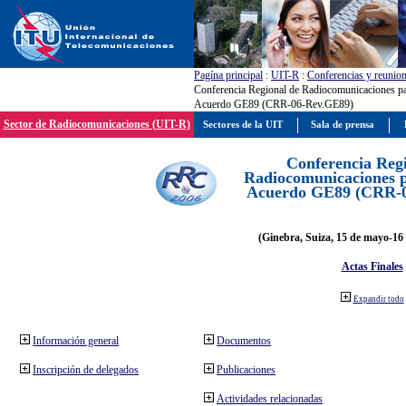
Pagína principal
:
UIT-R
:
Conferencias y reunio
Conferencia Regional de Radiocomunicaciones par
Acuerdo GE89 (CRR-06-Rev.GE89)
Sector de Radiocomunicaciones (UIT-R)
Sectores de la UIT
Sala de prensa
Conferencia Reg
Radiocomunicaciones pa
Acuerdo GE89 (CRR-
(Ginebra, Suiza, 15 de mayo-16 
Actas Finales
Expandir todo
Información general
Documentos
Inscripción de delegados
Publicaciones
Actividades relacionadas