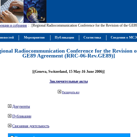
енции и собрания
:
: [Regional Radiocommunication Conference for the Revision of the GE
новостей
Мероприятия
Публикации
Статистика
Сведения о МС
gional Radiocommunication Conference for the Revision o
GE89 Agreement (RRC-06-Rev.GE89)]
[(Geneva, Switzerland, 15 May-16 June 2006)]
Заключительные акты
Расширить все
Документы
Публикации
Связанная деятельность