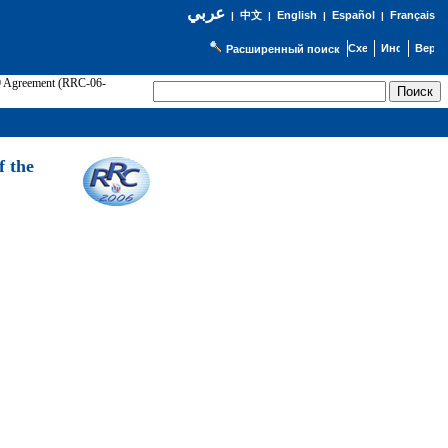
عربي
English
Español
Français
|
中文
|
|
|
Расширенный поиск
89 Agreement (RRC-06-
Э
f the