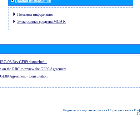
Прочая информация
Полезная информация
Электронные средства МСЭ-R
e RRC-06-Rev.GE89 dispatched...
on on the RRC to review the GE89 Agreement
 GE89 Agreement - Consultation
Подняться в верхнюю часть
-
Обратная связь
-
Инф
П