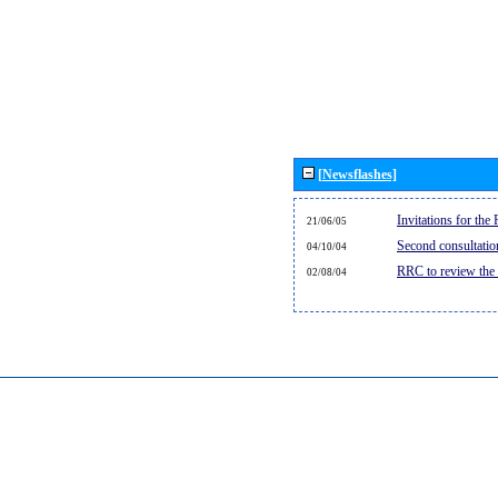
[Newsflashes]
Invitations for th
21/06/05
Second consultati
04/10/04
RRC to review the
02/08/04