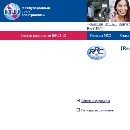
Домашний
:
МСЭ-R
:
Конфер
Rev.GE89)]
Сектор радиосвязи (МСЭ-R)
Секторы МСЭ
Отдел 
[Re
Общая информация
Регистрация делегатов