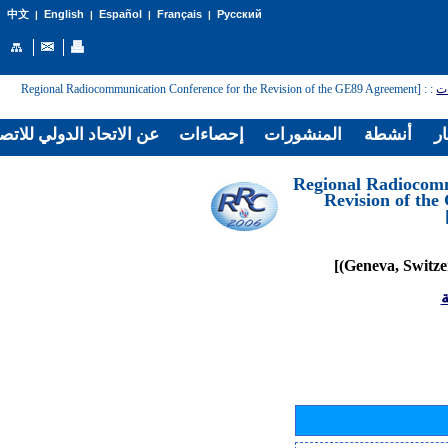
English
Español
Français
Русский
中文
|
|
|
|
: [Regional Radiocommunication Conference for the Revision of the GE89 Agreement
:
ات
ار
أنشطة
المنشورات
إحصاءات
عن الاتحاد الدولي للاتص
[Regional Radiocom
Revision of th
ة