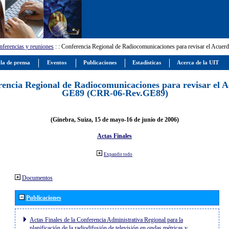
ferencias y reuniones
:
: Conferencia Regional de Radiocomunicaciones para revisar el Ac
la de prensa
Eventos
Publicaciones
Estadísticas
Acerca de la UIT
encia Regional de Radiocomunicaciones para revisar el 
GE89 (CRR-06-Rev.GE89)
(Ginebra, Suiza, 15 de mayo-16 de junio de 2006)
Actas Finales
Expandir todo
Documentos
Publicaciones
Actas Finales de la Conferencia Administrativa Regional para la
planificación de la radiodifusión de televisión en ondas métricas y