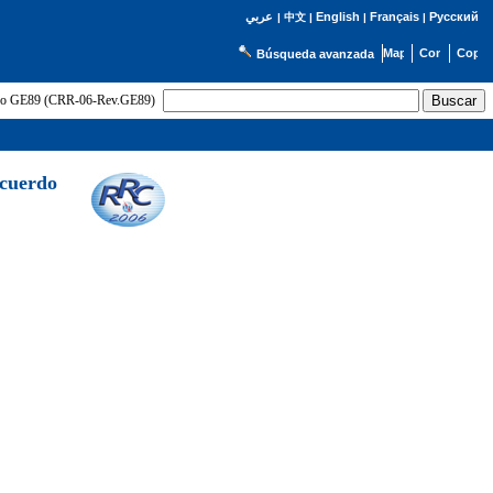
English
Français
Русский
عربي
|
中文
|
|
|
Búsqueda avanzada
uerdo GE89 (CRR-06-Rev.GE89)
Acuerdo