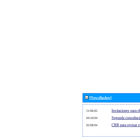
[Newsflashes]
Invitaciones para 
21/06/05
Segunda consultaci
04/10/04
CRR para revisar 
02/08/04