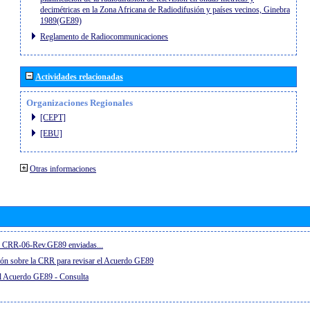
decimétricas en la Zona Africana de Radiodifusión y países vecinos, Ginebra
1989(GE89)
Reglamento de Radiocommunicaciones
Actividades relacionadas
Organizaciones Regionales
[CEPT]
[EBU]
Otras informaciones
el CRR-06-Rev.GE89 enviadas...
ón sobre la CRR para revisar el Acuerdo GE89
el Acuerdo GE89 - Consulta