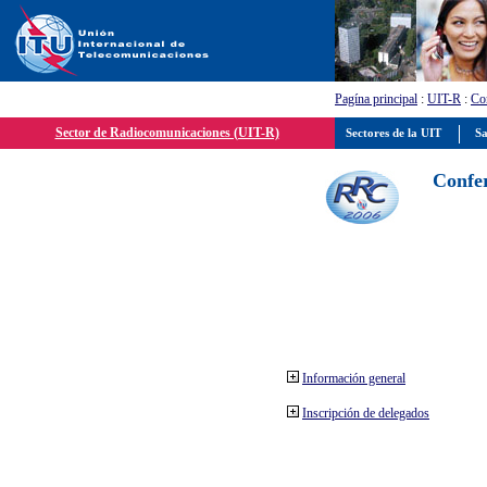
Pagína principal
:
UIT-R
:
Con
Sector de Radiocomunicaciones (UIT-R)
Sectores de la UIT
Sa
Confer
Información general
Inscripción de delegados