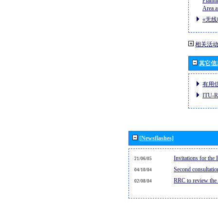
Planni
Area a
«无线
相关活
其它信
有用
ITU
[Newsflashes]
Invitations for th
21/06/05
Second consultati
04/10/04
RRC to review the
02/08/04