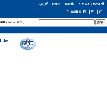
عربي
English
Español
Français
Русский
|
|
|
|
高级搜索
t (RRC-06-Rev.GE89)]
f the