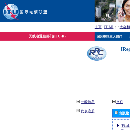
主页
:
ITU-R
； :
大会和
无线电通信部门(ITU-R)
国际电联三大部门
[Re
一般信息
文件
代表注册
出版物
[Final