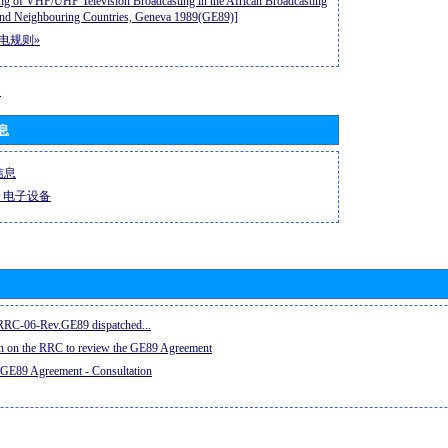
ng of VHF/UHF Television Broadcasting in the African Broadcasting
nd Neighbouring Countries, Geneva 1989(GE89)]
电规则»
动
息
信息
-R 电子设备
e RRC-06-Rev.GE89 dispatched...
on on the RRC to review the GE89 Agreement
 GE89 Agreement - Consultation