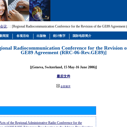
会议
; :
: [Regional Radiocommunication Conference for the Revision of the GE89 Agreemen
新闻室
各项活动
出版物
统计数字
国际电联简介
gional Radiocommunication Conference for the Revision o
GE89 Agreement (RRC-06-Rev.GE89)]
[(Geneva, Switzerland, 15 May-16 June 2006)]
最后文件
全部展开
 Acts of the Regional Administrative Radio Conference for the