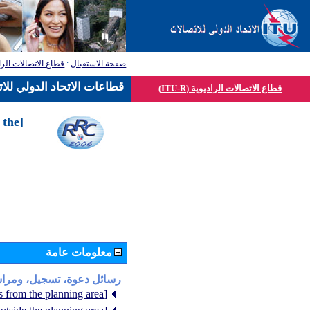
قطاع الاتصالات الرا
:
صفحة الاستقبال
قطاعات الاتحاد الدولي للا
قطاع الاتصالات الراديوية (ITU-R)
 the
معلومات عامة
رسائل دعوة، تسجيل، ومرا
[Member States from the planning area]