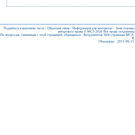
Подняться в верхнюю часть
-
Обратная связь
-
Информация для контактов
-
Знак охраны
авторского права © МСЭ 2026
Все права сохранены
По вопросам, связанным с этой страницей, обращаться :
Координатор Web-страницы МСЭ-
R
Обновлено : 2011-06-15