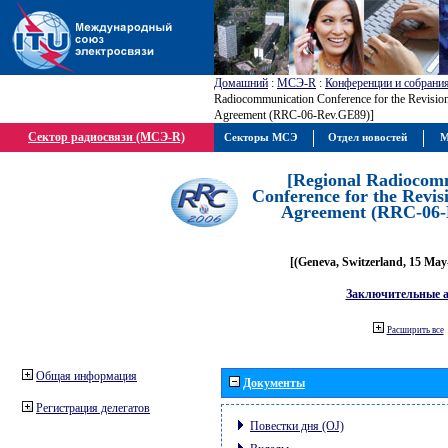
Домашний
:
МСЭ-R
:
Конференции и собрани
Radiocommunication Conference for the Revisio
Agreement (RRC-06-Rev.GE89)]
Сектор радиосвязи (МСЭ-R)
Секторы МСЭ
Отдел новостей
М
[Regional Radiocom
Conference for the Revis
Agreement (RRC-06-
[(Geneva, Switzerland, 15 May
Заключительные 
Расширить все
Общая информация
Документы
Регистрация делегатов
Повестки дня (OJ)