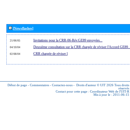
[Newsflashes]
Invitations pour la CRR-06-Rév.GE89 envoyées...
21/06/05
Deuxième consultation sur la CRR chargée de réviser l'Accord GE89..
04/10/04
CRR chargée de réviser l
02/08/04
Début de page
-
Commentaires
-
Contactez-nous
-
Droits d'auteur © UIT 2026
Tous droits
réservés
Contact pour cette page :
Coordinateur Web de l'UIT-R
Mis à jour le : 2011-06-15