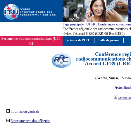
Page principale
:
UIT-R
:
Conférences et réunion
Conférence régionale des radiocommunications c
réviser l´Accord GE89 (CRR-06-Rev.GE89)
Secteur des radiocommunications (UIT-
Secteurs de l'UIT
Salle de presse
E
R)
Conférence régi
radiocommunications cha
´Accord GE89 (CRR
(Genève, Suisse, 15 mai
Actes final
Afficher to
Information générale
Enregistrement des délégués