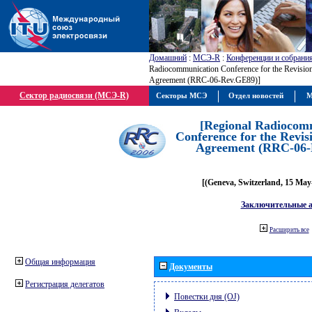
Домашний
:
МСЭ-R
:
Конференции и собрани
Radiocommunication Conference for the Revisio
Agreement (RRC-06-Rev.GE89)]
Сектор радиосвязи (МСЭ-R)
Секторы МСЭ
Отдел новостей
М
[Regional Radiocom
Conference for the Revis
Agreement (RRC-06-
[(Geneva, Switzerland, 15 May
Заключительные 
Расширить все
Общая информация
Документы
Регистрация делегатов
Повестки дня (OJ)