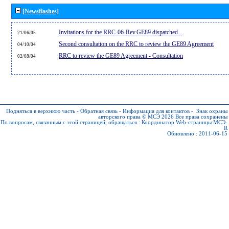
[Newsflashes]
Invitations for the RRC-06-Rev.GE89 dispatched...
21/06/05
Second consultation on the RRC to review the GE89 Agreement
04/10/04
RRC to review the GE89 Agreement - Consultation
02/08/04
Подняться в верхнюю часть
-
Обратная связь
-
Информация для контактов
-
Знак охраны
авторского права © МСЭ 2026
Все права сохранены
По вопросам, связанным с этой страницей, обращаться :
Координатор Web-страницы МСЭ-
R
Обновлено : 2011-06-15