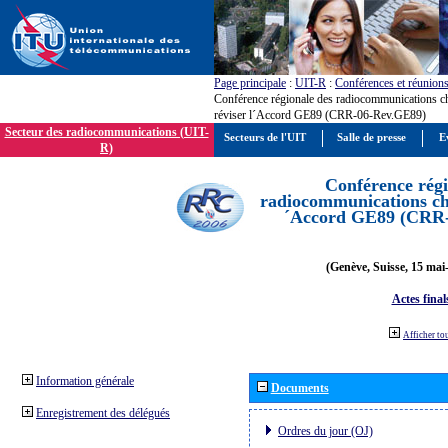
Page principale
:
UIT-R
:
Conférences et réunion
Conférence régionale des radiocommunications c
réviser l´Accord GE89 (CRR-06-Rev.GE89)
Secteur des radiocommunications (UIT-
Secteurs de l'UIT
Salle de presse
E
R)
Conférence régi
radiocommunications cha
´Accord GE89 (CRR
(Genève, Suisse, 15 mai
Actes final
Afficher to
Information générale
Documents
Enregistrement des délégués
Ordres du jour (OJ)