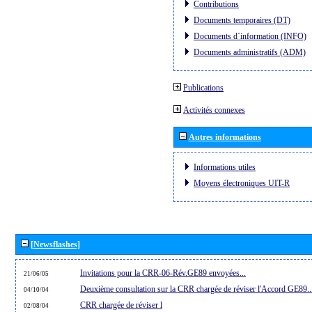
Contributions
Documents temporaires (DT)
Documents d´information (INFO)
Documents administratifs (ADM)
Publications
Activités connexes
Autres informations
Informations utiles
Moyens électroniques UIT-R
[Newsflashes]
Invitations pour la CRR-06-Rév.GE89 envoyées...
21/06/05
Deuxième consultation sur la CRR chargée de réviser l'Accord GE89..
04/10/04
CRR chargée de réviser l
02/08/04