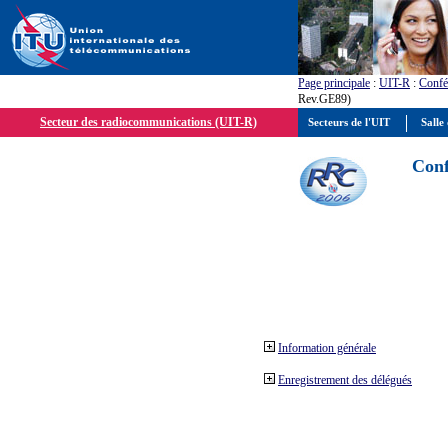
Page principale
:
UIT-R
:
Confé
Rev.GE89)
Secteur des radiocommunications (UIT-R)
Secteurs de l'UIT
Salle 
Conf
Information générale
Enregistrement des délégués