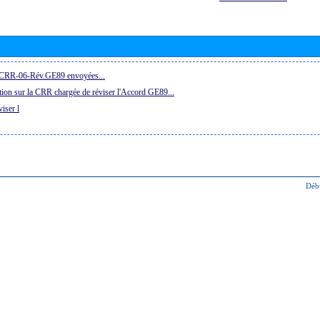
la CRR-06-Rév.GE89 envoyées...
ion sur la CRR chargée de réviser l'Accord GE89...
iser l
Déb