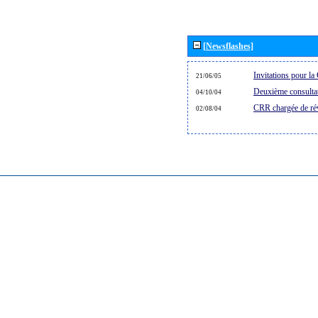
[Newsflashes]
Invitations pour 
21/06/05
Deuxième consultat
04/10/04
CRR chargée de rév
02/08/04