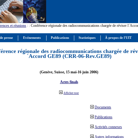
rences et réunions
:
: Conférence régionale des radiocommunications chargée de réviser l´Ac
de presse
Evénements
Publications
Statistiques
À propos de l'UIT
érence régionale des radiocommunications chargée de révi
´Accord GE89 (CRR-06-Rev.GE89)
(Genève, Suisse, 15 mai-16 juin 2006)
Actes finals
Afficher tout
Documents
Publications
Activités connexes
Autres informations