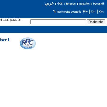
عربي
English
Español
Русский
|
中文
|
|
|
Recherche avancée
cord GE89 (CRR-06-
ser l