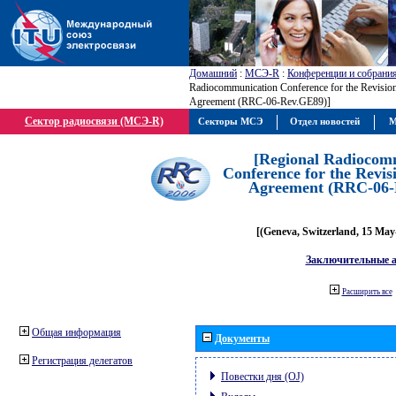
Домашний
:
МСЭ-R
:
Конференции и собрани
Radiocommunication Conference for the Revisio
Agreement (RRC-06-Rev.GE89)]
Сектор радиосвязи (МСЭ-R)
Секторы МСЭ
Отдел новостей
М
[Regional Radiocom
Conference for the Revis
Agreement (RRC-06-
[(Geneva, Switzerland, 15 May
Заключительные 
Расширить все
Общая информация
Документы
Регистрация делегатов
Повестки дня (OJ)