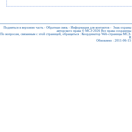
Подняться в верхнюю часть
-
Обратная связь
-
Информация для контактов
-
Знак охраны
авторского права © МСЭ 2026
Все права сохранены
По вопросам, связанным с этой страницей, обращаться :
Координатор Web-страницы МСЭ-
R
Обновлено : 2011-06-15