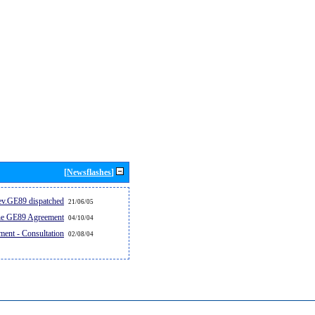
[Newsflashes]
v.GE89 dispatched...
21/06/05
the GE89 Agreement
04/10/04
ent - Consultation
02/08/04