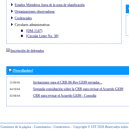
Estados Miembros fuera de la zona de planificación
Organizaciones observadoras
Credenciales
Circulares administrativas
[DM-1147]
[Circular Letter No. 38]
Inscripción de delegados
[Newsflashes]
Invitaciones para el CRR-06-Rev.GE89 enviadas...
21/06/05
Segunda consultación sobre la CRR para revisar el Acuerdo GE89
04/10/04
CRR para revisar el Acuerdo GE89 - Consulta
02/08/04
Comienzo de la página
-
Comentarios
-
Contáctenos
-
Copyright © UIT 2026
Reservados todos