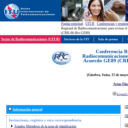
Pagína principal
:
UIT-R
:
Conferencias y reunio
Regional de Radiocomunicaciones para revisar e
(CRR-06-Rev.GE89)
Sector de Radiocomunicaciones (UIT-R)
Sectores de la UIT
Sala de prensa
Conferencia R
Radiocomunicaciones
Acuerdo GE89 (CR
(Ginebra, Suiza, 15 de mayo
Actas Fina
Expandir 
Información general
Invitaciones, registro y otra correspondencia
Estados Miembros de la zona de planificación