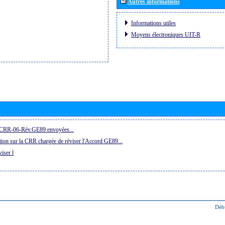
Autres informations
Informations utiles
Moyens électroniques UIT-R
la CRR-06-Rév.GE89 envoyées...
ion sur la CRR chargée de réviser l'Accord GE89...
iser l
Déb