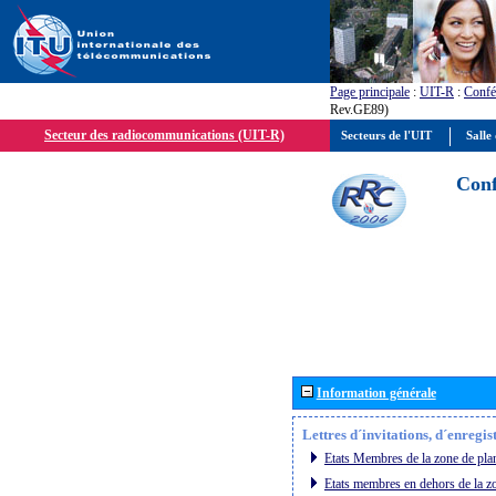
Page principale
:
UIT-R
:
Confé
Rev.GE89)
Secteur des radiocommunications (UIT-R)
Secteurs de l'UIT
Salle 
Conf
Information générale
Lettres d´invitations, d´enregi
Etats Membres de la zone de plan
Etats membres en dehors de la zo