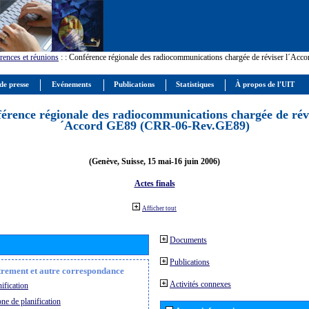
rences et réunions
:
: Conférence régionale des radiocommunications chargée de réviser l´Ac
de presse
Evénements
Publications
Statistiques
À propos de l'UIT
érence régionale des radiocommunications chargée de révi
´Accord GE89 (CRR-06-Rev.GE89)
(Genève, Suisse, 15 mai-16 juin 2006)
Actes finals
Afficher tout
Documents
Publications
strement et autre correspondance
Activités connexes
ification
ne de planification