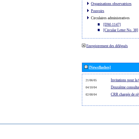
Organisations observatrices
Pouvoirs
Circulaires administratives
[DM-1147]
[Circular Letter No. 38]
Enregistrement des délégués
[Newsflashes]
Invitations pour 
21/06/05
Deuxième consultat
04/10/04
CRR chargée de rév
02/08/04