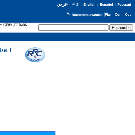
عربي
English
Español
Русский
|
中文
|
|
|
Recherche avancée
cord GE89 (CRR-06-
ser l