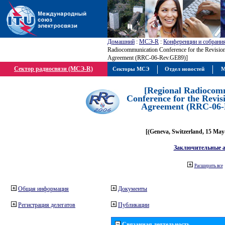
Домашний
:
МСЭ-R
:
Конференции и собрани
Radiocommunication Conference for the Revisio
Agreement (RRC-06-Rev.GE89)]
Сектор радиосвязи (МСЭ-R)
Секторы МСЭ
Отдел новостей
М
[Regional Radiocom
Conference for the Revis
Agreement (RRC-06-
[(Geneva, Switzerland, 15 May
Заключительные 
Расширить все
Общая информация
Документы
Регистрация делегатов
Публикации
Связанная деятельность