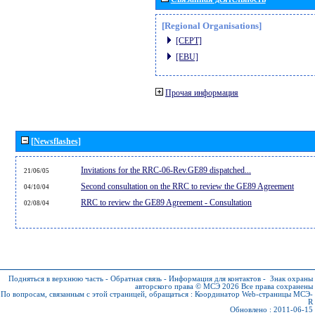
[Regional Organisations]
[CEPT]
[EBU]
Прочая информация
[Newsflashes]
Invitations for the RRC-06-Rev.GE89 dispatched...
21/06/05
Second consultation on the RRC to review the GE89 Agreement
04/10/04
RRC to review the GE89 Agreement - Consultation
02/08/04
Подняться в верхнюю часть
-
Обратная связь
-
Информация для контактов
-
Знак охраны
авторского права © МСЭ 2026
Все права сохранены
По вопросам, связанным с этой страницей, обращаться :
Координатор Web-страницы МСЭ-
R
Обновлено : 2011-06-15