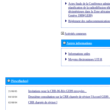
Actes finals de la Conférence admini
planification de la radiodiffusion té
décimétriques dans la Zone africaine
Genève 1989(GE89)
Réglement des radiocommunication
Activités connexes
Autres informations
Informations utiles
Moyens électroniques UIT-R
[Newsflashes]
Invitations pour la CRR-06-Rév.GE89 envoyées...
21/06/05
Deuxième consultation sur la CRR chargée de réviser l'Accord GE89..
04/10/04
CRR chargée de réviser l
02/08/04