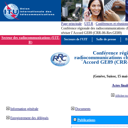
Page principale
:
UIT-R
:
Conférences et réunion
Conférence régionale des radiocommunications c
réviser l´Accord GE89 (CRR-06-Rev.GE89)
Secteur des radiocommunications (UIT-
Secteurs de l'UIT
Salle de presse
E
R)
Conférence régi
radiocommunications cha
´Accord GE89 (CRR
(Genève, Suisse, 15 mai
Actes final
Afficher to
Information générale
Documents
Enregistrement des délégués
Publications