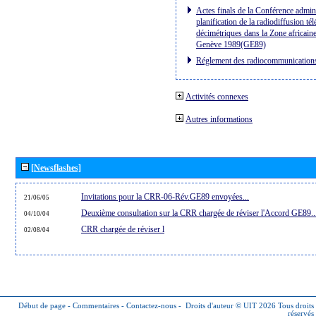
Actes finals de la Conférence admini
planification de la radiodiffusion té
décimétriques dans la Zone africaine
Genève 1989(GE89)
Réglement des radiocommunication
Activités connexes
Autres informations
[Newsflashes]
Invitations pour la CRR-06-Rév.GE89 envoyées...
21/06/05
Deuxième consultation sur la CRR chargée de réviser l'Accord GE89..
04/10/04
CRR chargée de réviser l
02/08/04
Début de page
-
Commentaires
-
Contactez-nous
-
Droits d'auteur © UIT 2026
Tous droits
réservés