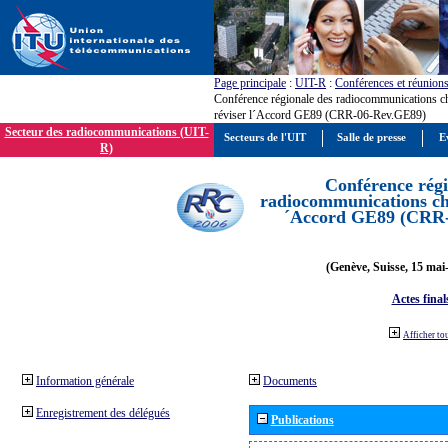
Page principale
:
UIT-R
:
Conférences et réunion
Conférence régionale des radiocommunications c
réviser l´Accord GE89 (CRR-06-Rev.GE89)
Secteur des radiocommunications (UIT-
Secteurs de l'UIT
Salle de presse
E
R)
Conférence régi
radiocommunications cha
´Accord GE89 (CRR
(Genève, Suisse, 15 mai
Actes final
Afficher to
Information générale
Documents
Enregistrement des délégués
Publications