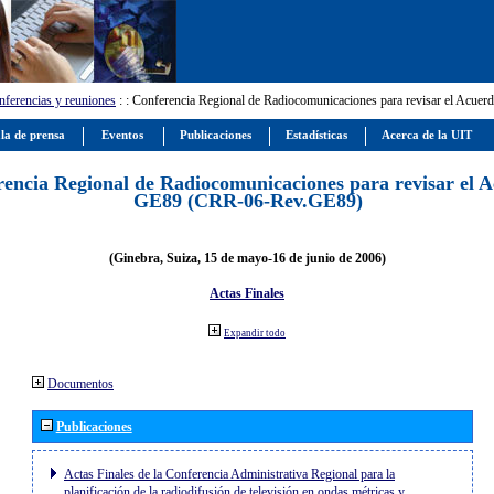
ferencias y reuniones
:
: Conferencia Regional de Radiocomunicaciones para revisar el Ac
la de prensa
Eventos
Publicaciones
Estadísticas
Acerca de la UIT
encia Regional de Radiocomunicaciones para revisar el 
GE89 (CRR-06-Rev.GE89)
(Ginebra, Suiza, 15 de mayo-16 de junio de 2006)
Actas Finales
Expandir todo
Documentos
Publicaciones
Actas Finales de la Conferencia Administrativa Regional para la
planificación de la radiodifusión de televisión en ondas métricas y