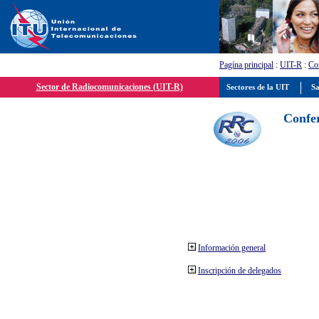
Pagína principal
:
UIT-R
:
Con
Sector de Radiocomunicaciones (UIT-R)
Sectores de la UIT
Sa
Confer
Información general
Inscripción de delegados