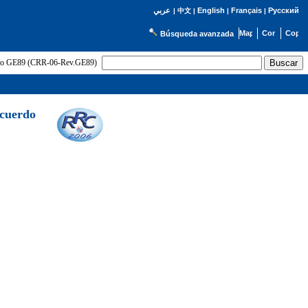
English
Français
Русский
عربي
|
中文
|
|
|
Búsqueda avanzada
uerdo GE89 (CRR-06-Rev.GE89)
Acuerdo