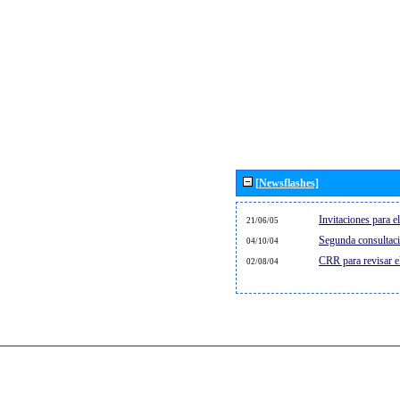
[Newsflashes]
Invitaciones para 
21/06/05
Segunda consultaci
04/10/04
CRR para revisar 
02/08/04