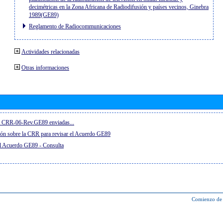
decimétricas en la Zona Africana de Radiodifusión y países vecinos, Ginebra
1989(GE89)
Reglamento de Radiocommunicaciones
Actividades relacionadas
Otras informaciones
el CRR-06-Rev.GE89 enviadas...
ón sobre la CRR para revisar el Acuerdo GE89
el Acuerdo GE89 - Consulta
Comienzo de 