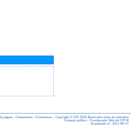
la página
-
Comentarios
-
Contáctenos
-
Copyright © UIT 2026
Reservados todos los derechos
Contacto público :
Coordenador Web del UIT-R
Actualizado el : 2011-06-15