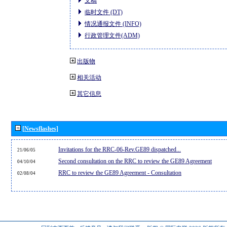
文稿
临时文件 (DT)
情况通报文件 (INFO)
行政管理文件(ADM)
出版物
相关活动
其它信息
[Newsflashes]
Invitations for the RRC-06-Rev.GE89 dispatched...
21/06/05
Second consultation on the RRC to review the GE89 Agreement
04/10/04
RRC to review the GE89 Agreement - Consultation
02/08/04