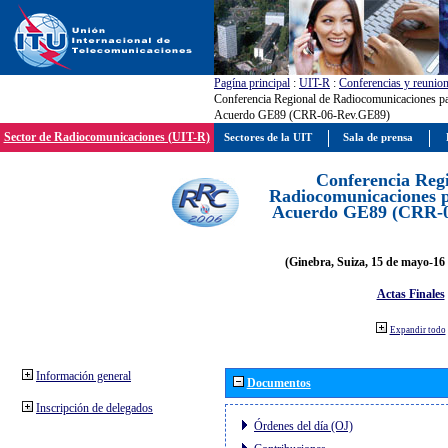
Pagína principal
:
UIT-R
:
Conferencias y reunio
Conferencia Regional de Radiocomunicaciones par
Acuerdo GE89 (CRR-06-Rev.GE89)
Sector de Radiocomunicaciones (UIT-R)
Sectores de la UIT
Sala de prensa
Conferencia Reg
Radiocomunicaciones pa
Acuerdo GE89 (CRR-
(Ginebra, Suiza, 15 de mayo-16 
Actas Finales
Expandir todo
Información general
Documentos
Inscripción de delegados
Órdenes del día (OJ)