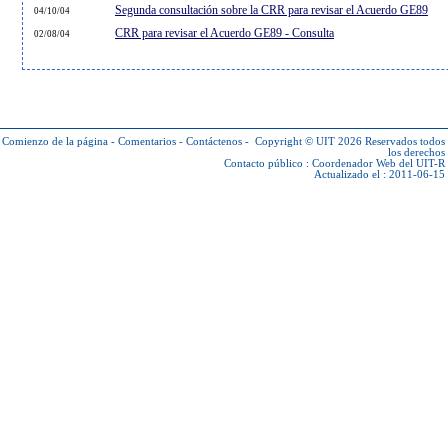
Segunda consultación sobre la CRR para revisar el Acuerdo GE89
04/10/04
CRR para revisar el Acuerdo GE89 - Consulta
02/08/04
Comienzo de la página
-
Comentarios
-
Contáctenos
-
Copyright © UIT 2026
Reservados todos
los derechos
Contacto público :
Coordenador Web del UIT-R
Actualizado el : 2011-06-15