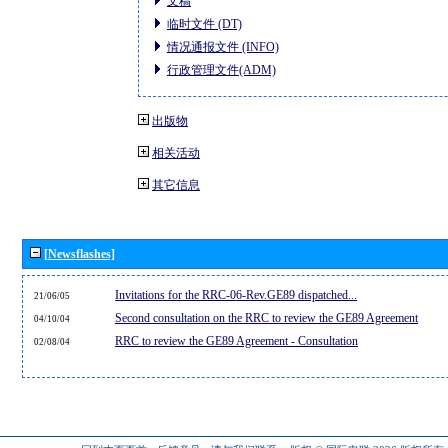
文稿
临时文件 (DT)
情况通报文件 (INFO)
行政管理文件(ADM)
出版物
相关活动
其它信息
[Newsflashes]
Invitations for the RRC-06-Rev.GE89 dispatched...
21/06/05
Second consultation on the RRC to review the GE89 Agreement
04/10/04
RRC to review the GE89 Agreement - Consultation
02/08/04