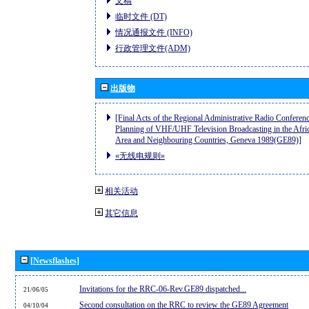
文稿
临时文件 (DT)
情况通报文件 (INFO)
行政管理文件(ADM)
出版物
[Final Acts of the Regional Administrative Radio Conferenc
Planning of VHF/UHF Television Broadcasting in the Afri
Area and Neighbouring Countries, Geneva 1989(GE89)]
«无线电规则»
相关活动
其它信息
[Newsflashes]
Invitations for the RRC-06-Rev.GE89 dispatched...
21/06/05
Second consultation on the RRC to review the GE89 Agreement
04/10/04