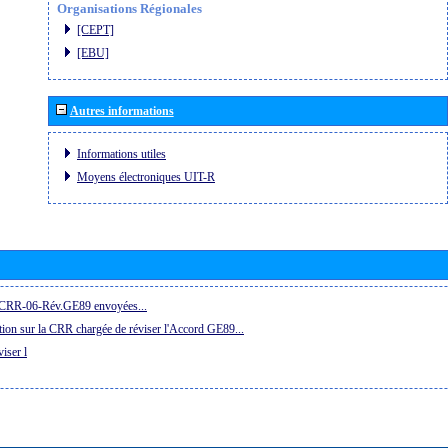
Organisations Régionales
[CEPT]
[EBU]
Autres informations
Informations utiles
Moyens électroniques UIT-R
la CRR-06-Rév.GE89 envoyées...
ion sur la CRR chargée de réviser l'Accord GE89...
iser l