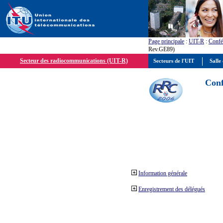
Page principale
:
UIT-R
:
Confé
Rev.GE89)
Secteur des radiocommunications (UIT-R)
Secteurs de l'UIT
Salle 
Conf
Information générale
Enregistrement des délégués