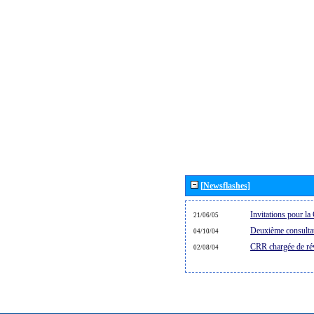
[Newsflashes]
Invitations pour 
21/06/05
Deuxième consultat
04/10/04
CRR chargée de rév
02/08/04