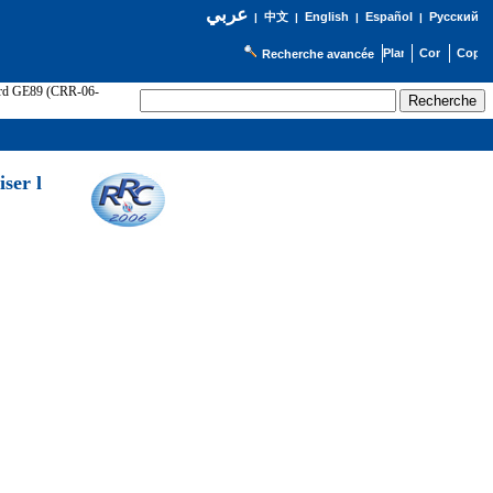
عربي
English
Español
Русский
|
中文
|
|
|
Recherche avancée
cord GE89 (CRR-06-
ser l