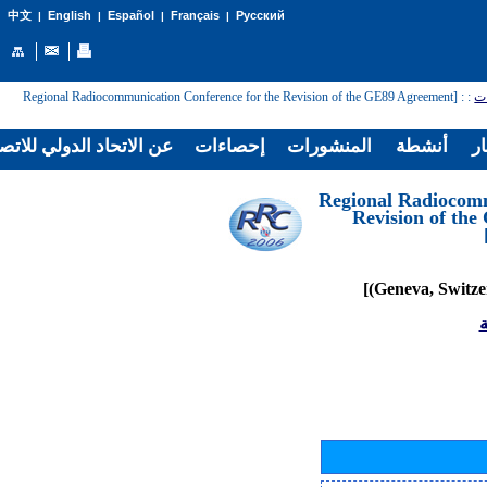
English
Español
Français
Русский
中文
|
|
|
|
: [Regional Radiocommunication Conference for the Revision of the GE89 Agreement
:
ات
ار
أنشطة
المنشورات
إحصاءات
عن الاتحاد الدولي للاتص
[Regional Radiocom
Revision of th
ة