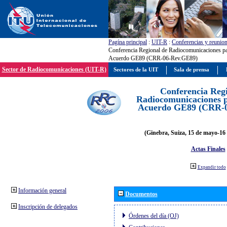
Pagína principal
:
UIT-R
:
Conferencias y reunio
Conferencia Regional de Radiocomunicaciones par
Acuerdo GE89 (CRR-06-Rev.GE89)
Sector de Radiocomunicaciones (UIT-R)
Sectores de la UIT
Sala de prensa
Conferencia Reg
Radiocomunicaciones pa
Acuerdo GE89 (CRR-
(Ginebra, Suiza, 15 de mayo-16 
Actas Finales
Expandir todo
Información general
Documentos
Inscripción de delegados
Órdenes del día (OJ)