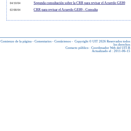
Segunda consultación sobre la CRR para revisar el Acuerdo GE89
04/10/04
CRR para revisar el Acuerdo GE89 - Consulta
02/08/04
Comienzo de la página
-
Comentarios
-
Contáctenos
-
Copyright © UIT 2026
Reservados todos
los derechos
Contacto público :
Coordenador Web del UIT-R
Actualizado el : 2011-06-15