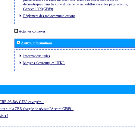
décimétriques dans la Zone africaine de radiodiffusion et les pays voisins,
Genève 1989(GE89)
Réglement des radiocommunications
Activités connexes
Autres informations
Informations utiles
Moyens électroniques UIT-R
la CRR-06-Rév.GE89 envoyées...
ion sur la CRR chargée de réviser l'Accord GE89...
iser l