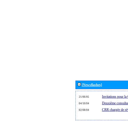
[Newsflashes]
Invitations pour 
21/06/05
Deuxième consultat
04/10/04
CRR chargée de rév
02/08/04