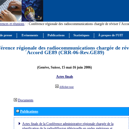
rences et réunions
:
: Conférence régionale des radiocommunications chargée de réviser l´Ac
de presse
Evénements
Publications
Statistiques
À propos de l'UIT
érence régionale des radiocommunications chargée de révi
´Accord GE89 (CRR-06-Rev.GE89)
(Genève, Suisse, 15 mai-16 juin 2006)
Actes finals
Afficher tout
Documents
Publications
Actes finals de la Conférence administrative régionale chargée de la
planification de la radiodiffusion télévisuelle en ondes métriques et