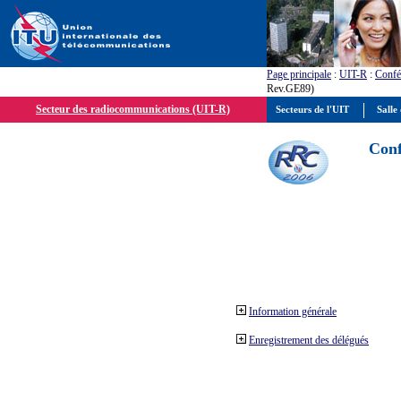
Page principale
:
UIT-R
:
Confé
Rev.GE89)
Secteur des radiocommunications (UIT-R)
Secteurs de l'UIT
Salle 
Conf
Information générale
Enregistrement des délégués