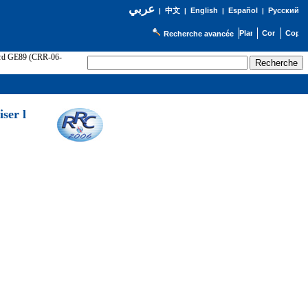
عربي
English
Español
Русский
|
中文
|
|
|
Recherche avancée
cord GE89 (CRR-06-
ser l