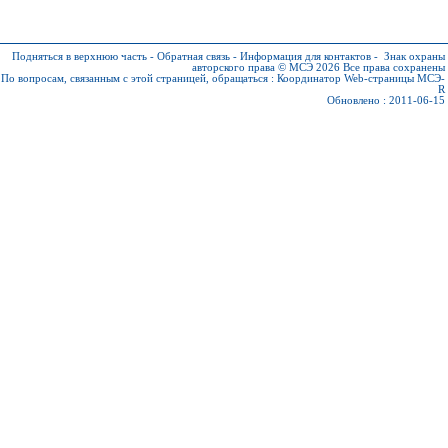
Подняться в верхнюю часть
-
Обратная связь
-
Информация для контактов
-
Знак охраны
авторского права © МСЭ 2026
Все права сохранены
По вопросам, связанным с этой страницей, обращаться :
Координатор Web-страницы МСЭ-
R
Обновлено : 2011-06-15