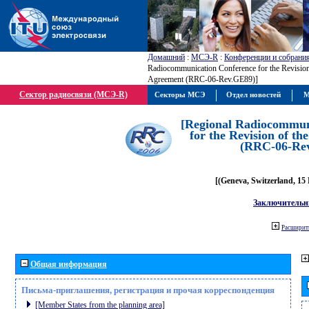
Домашний
:
МСЭ-R
:
Конференции и собрани
Radiocommunication Conference for the Revisio
Agreement (RRC-06-Rev.GE89)]
Сектор радиосвязи (МСЭ-R)
Секторы МСЭ
Отдел новостей
М
[Regional Radiocommun
for the Revision of t
(RRC-06-Re
[(Geneva, Switzerland, 15
Заключительн
Расширить
Общая информация
Письма-приглашения, регистрация и прочая корреспонденция
[Member States from the planning area]