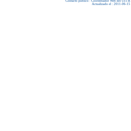
Contacto público :
Coordenador Web del UIT-R
Actualizado el : 2011-06-15