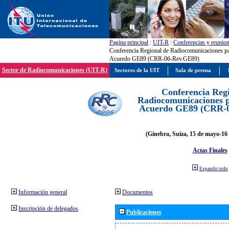
Pagína principal
:
UIT-R
:
Conferencias y reunio
Conferencia Regional de Radiocomunicaciones par
Acuerdo GE89 (CRR-06-Rev.GE89)
Sector de Radiocomunicaciones (UIT-R)
Sectores de la UIT
Sala de prensa
Conferencia Reg
Radiocomunicaciones pa
Acuerdo GE89 (CRR-
(Ginebra, Suiza, 15 de mayo-16 
Actas Finales
Expandir todo
Información general
Documentos
Inscripción de delegados
Publicaciones