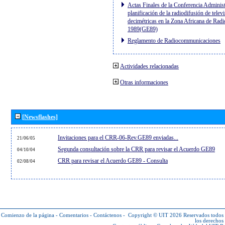
Actas Finales de la Conferencia Administ
planificación de la radiodifusión de telev
decimétricas en la Zona Africana de Radi
1989(GE89)
Reglamento de Radiocommunicaciones
Actividades relacionadas
Otras informaciones
[Newsflashes]
Invitaciones para el CRR-06-Rev.GE89 enviadas...
21/06/05
Segunda consultación sobre la CRR para revisar el Acuerdo GE89
04/10/04
CRR para revisar el Acuerdo GE89 - Consulta
02/08/04
Comienzo de la página
-
Comentarios
-
Contáctenos
-
Copyright © UIT 2026
Reservados todos
los derechos