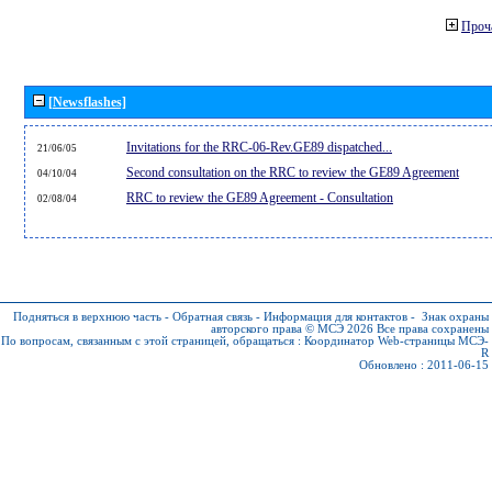
Проч
[Newsflashes]
Invitations for the RRC-06-Rev.GE89 dispatched...
21/06/05
Second consultation on the RRC to review the GE89 Agreement
04/10/04
RRC to review the GE89 Agreement - Consultation
02/08/04
Подняться в верхнюю часть
-
Обратная связь
-
Информация для контактов
-
Знак охраны
авторского права © МСЭ 2026
Все права сохранены
По вопросам, связанным с этой страницей, обращаться :
Координатор Web-страницы МСЭ-
R
Обновлено : 2011-06-15