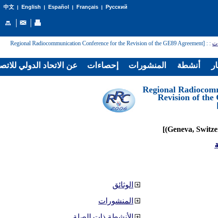
English
Español
Français
Русский
中文
|
|
|
|
: [Regional Radiocommunication Conference for the Revision of the GE89 Agreement
:
ات
ار
أنشطة
المنشورات
إحصاءات
عن الاتحاد الدولي للاتص
[Regional Radiocom
Revision of th
ة
الوثائق
المنشورات
الأنشطة ذات الصلة