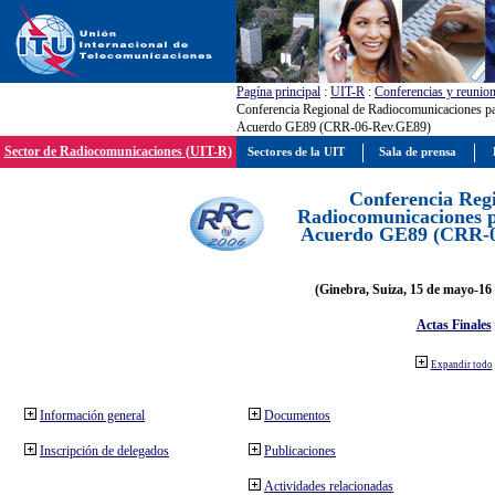
Pagína principal
:
UIT-R
:
Conferencias y reunio
Conferencia Regional de Radiocomunicaciones par
Acuerdo GE89 (CRR-06-Rev.GE89)
Sector de Radiocomunicaciones (UIT-R)
Sectores de la UIT
Sala de prensa
Conferencia Reg
Radiocomunicaciones pa
Acuerdo GE89 (CRR-
(Ginebra, Suiza, 15 de mayo-16 
Actas Finales
Expandir todo
Información general
Documentos
Inscripción de delegados
Publicaciones
Actividades relacionadas