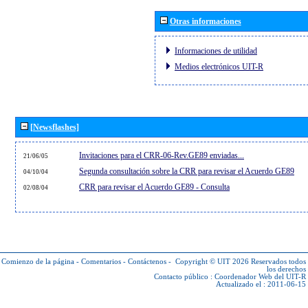
Otras informaciones
Informaciones de utilidad
Medios electrónicos UIT-R
[Newsflashes]
Invitaciones para el CRR-06-Rev.GE89 enviadas...
21/06/05
Segunda consultación sobre la CRR para revisar el Acuerdo GE89
04/10/04
CRR para revisar el Acuerdo GE89 - Consulta
02/08/04
Comienzo de la página
-
Comentarios
-
Contáctenos
-
Copyright © UIT 2026
Reservados todos
los derechos
Contacto público :
Coordenador Web del UIT-R
Actualizado el : 2011-06-15