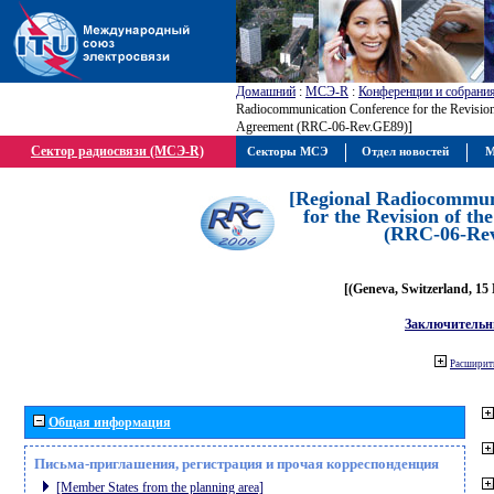
Домашний
:
МСЭ-R
:
Конференции и собрани
Radiocommunication Conference for the Revisio
Agreement (RRC-06-Rev.GE89)]
Сектор радиосвязи (МСЭ-R)
Секторы МСЭ
Отдел новостей
М
[Regional Radiocommun
for the Revision of t
(RRC-06-Re
[(Geneva, Switzerland, 15
Заключительн
Расширить
Общая информация
Письма-приглашения, регистрация и прочая корреспонденция
[Member States from the planning area]