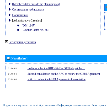
[Member States outside the planning area]
Организации-наблюдатели
Полномочия
[Administrative Circulars]
[DM-1147]
[Circular Letter No. 38]
Регистрация делегатов
[Newsflashes]
Invitations for the RRC-06-Rev.GE89 dispatched...
21/06/05
Second consultation on the RRC to review the GE89 Agreement
04/10/04
RRC to review the GE89 Agreement - Consultation
02/08/04
Подняться в верхнюю часть
-
Обратная связь
-
Информация для контактов
-
Знак охраны