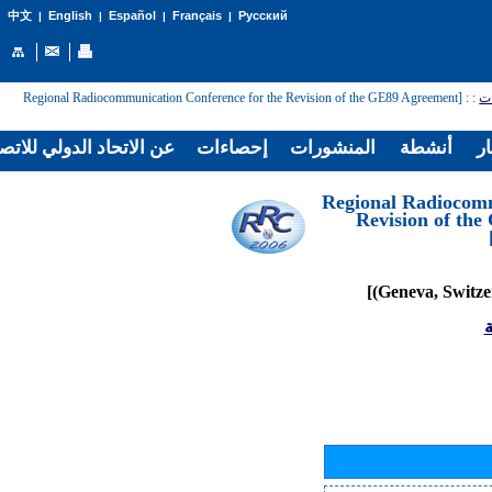
English
Español
Français
Русский
中文
|
|
|
|
: [Regional Radiocommunication Conference for the Revision of the GE89 Agreement
:
ات
ار
أنشطة
المنشورات
إحصاءات
عن الاتحاد الدولي للاتص
[Regional Radiocom
Revision of th
ة