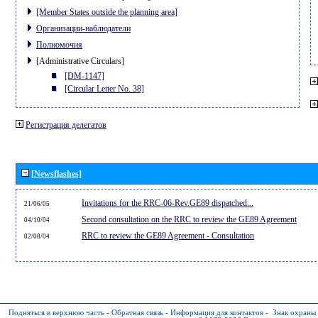
[Member States outside the planning area]
Организации-наблюдатели
Полномочия
[Administrative Circulars]
[DM-1147]
[Circular Letter No. 38]
Регистрация делегатов
[Newsflashes]
Invitations for the RRC-06-Rev.GE89 dispatched...
21/06/05
Second consultation on the RRC to review the GE89 Agreement
04/10/04
RRC to review the GE89 Agreement - Consultation
02/08/04
Подняться в верхнюю часть
-
Обратная связь
-
Информация для контактов
-
Знак охраны