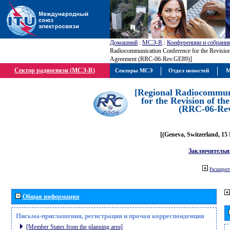
Домашний
:
МСЭ-R
:
Конференции и собрани
Radiocommunication Conference for the Revisio
Agreement (RRC-06-Rev.GE89)]
Сектор радиосвязи (МСЭ-R)
Секторы МСЭ
Отдел новостей
М
[Regional Radiocommun
for the Revision of t
(RRC-06-Re
[(Geneva, Switzerland, 15
Заключительн
Расширить
Общая информация
Письма-приглашения, регистрация и прочая корреспонденция
[Member States from the planning area]