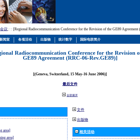
会议
; :
: [Regional Radiocommunication Conference for the Revision of the GE89 Agreemen
新闻室
各项活动
出版物
统计数字
国际电联简介
gional Radiocommunication Conference for the Revision o
GE89 Agreement (RRC-06-Rev.GE89)]
[(Geneva, Switzerland, 15 May-16 June 2006)]
最后文件
全部展开
文件
出版物
g area]
相关活动
ning area]