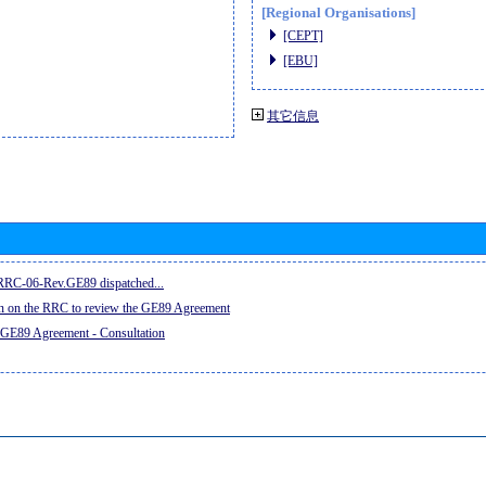
[Regional Organisations]
[CEPT]
[EBU]
其它信息
e RRC-06-Rev.GE89 dispatched...
on on the RRC to review the GE89 Agreement
 GE89 Agreement - Consultation