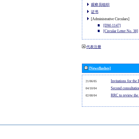
观察员组织
证书
[Administrative Circulars]
[DM-1147]
[Circular Letter No. 38]
代表注册
[Newsflashes]
Invitations for th
21/06/05
Second consultati
04/10/04
RRC to review the
02/08/04