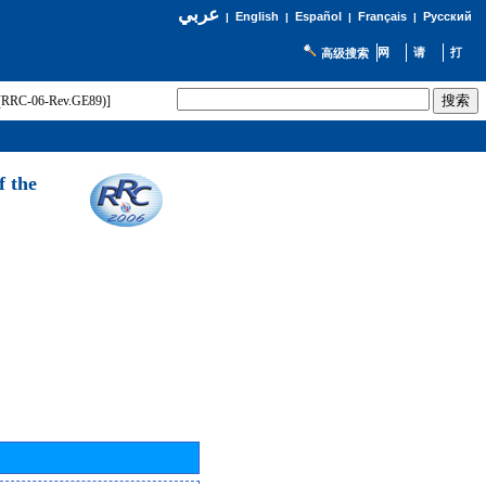
عربي
English
Español
Français
Русский
|
|
|
|
高级搜索
t (RRC-06-Rev.GE89)]
f the