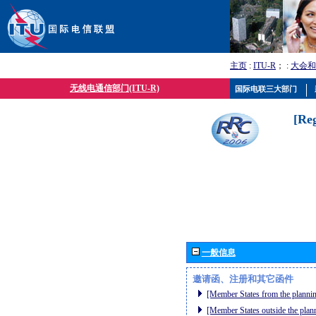
主页
:
ITU-R
； :
大会和
无线电通信部门(ITU-R)
国际电联三大部门
[Re
一般信息
邀请函、注册和其它函件
[Member States from the plannin
[Member States outside the plan