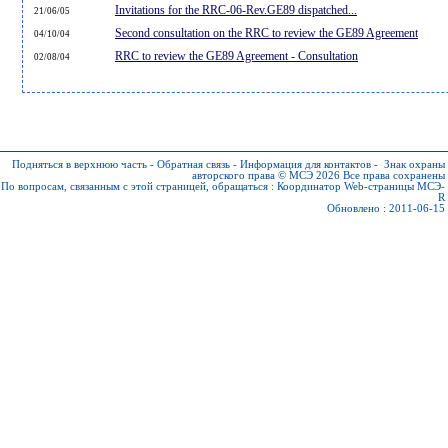
Invitations for the RRC-06-Rev.GE89 dispatched...
21/06/05
Second consultation on the RRC to review the GE89 Agreement
04/10/04
RRC to review the GE89 Agreement - Consultation
02/08/04
Подняться в верхнюю часть
-
Обратная связь
-
Информация для контактов
-
Знак охраны
авторского права © МСЭ 2026
Все права сохранены
По вопросам, связанным с этой страницей, обращаться :
Координатор Web-страницы МСЭ-
R
Обновлено : 2011-06-15