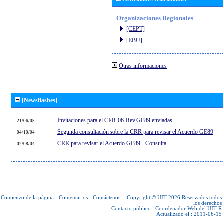
Organizaciones Regionales
[CEPT]
[EBU]
Otras informaciones
[Newsflashes]
Invitaciones para el CRR-06-Rev.GE89 enviadas...
21/06/05
Segunda consultación sobre la CRR para revisar el Acuerdo GE89
04/10/04
CRR para revisar el Acuerdo GE89 - Consulta
02/08/04
Comienzo de la página
-
Comentarios
-
Contáctenos
-
Copyright © UIT 2026
Reservados todos
los derechos
Contacto público :
Coordenador Web del UIT-R
Actualizado el : 2011-06-15