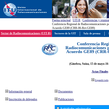
Pagína principal
:
UIT-R
:
Conferencias y reunio
Conferencia Regional de Radiocomunicaciones par
Acuerdo GE89 (CRR-06-Rev.GE89)
Sector de Radiocomunicaciones (UIT-R)
Sectores de la UIT
Sala de prensa
Conferencia Reg
Radiocomunicaciones pa
Acuerdo GE89 (CRR-
(Ginebra, Suiza, 15 de mayo-16 
Actas Finales
Expandir todo
Información general
Documentos
Inscripción de delegados
Publicaciones
Actividades relacionadas