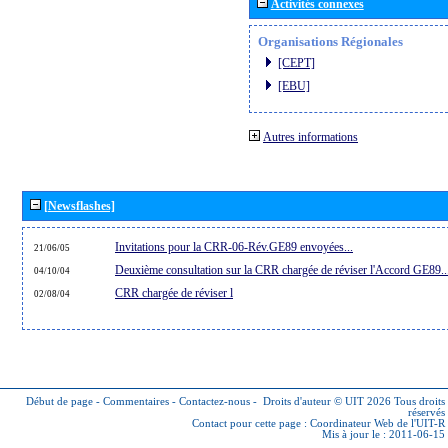
Activités connexes
Organisations Régionales
[CEPT]
[EBU]
Autres informations
[Newsflashes]
Invitations pour la CRR-06-Rév.GE89 envoyées...
21/06/05
Deuxième consultation sur la CRR chargée de réviser l'Accord GE89..
04/10/04
CRR chargée de réviser l
02/08/04
Début de page
-
Commentaires
-
Contactez-nous
-
Droits d'auteur © UIT 2026
Tous droits
réservés
Contact pour cette page :
Coordinateur Web de l'UIT-R
Mis à jour le : 2011-06-15