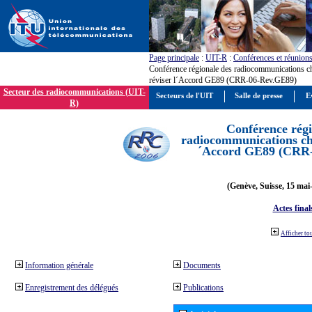
Page principale
:
UIT-R
:
Conférences et réunion
Conférence régionale des radiocommunications c
réviser l´Accord GE89 (CRR-06-Rev.GE89)
Secteur des radiocommunications (UIT-
Secteurs de l'UIT
Salle de presse
E
R)
Conférence régi
radiocommunications cha
´Accord GE89 (CRR
(Genève, Suisse, 15 mai
Actes final
Afficher to
Information générale
Documents
Enregistrement des délégués
Publications