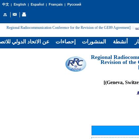
English
Español
Français
Русский
中文
|
|
|
|
: [Regional Radiocommunication Conference for the Revision of the GE89 Agreement
:
ات
ار
أنشطة
المنشورات
إحصاءات
عن الاتحاد الدولي للاتص
[Regional Radiocom
Revision of th
ة