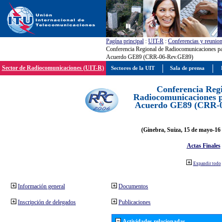
Pagína principal
:
UIT-R
:
Conferencias y reunio
Conferencia Regional de Radiocomunicaciones par
Acuerdo GE89 (CRR-06-Rev.GE89)
Sector de Radiocomunicaciones (UIT-R)
Sectores de la UIT
Sala de prensa
Conferencia Reg
Radiocomunicaciones pa
Acuerdo GE89 (CRR-
(Ginebra, Suiza, 15 de mayo-16 
Actas Finales
Expandir todo
Información general
Documentos
Inscripción de delegados
Publicaciones
Actividades relacionadas