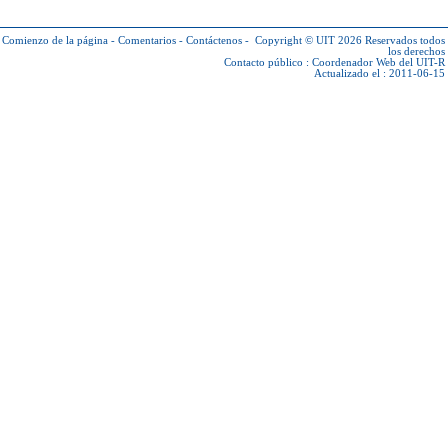
Comienzo de la página
-
Comentarios
-
Contáctenos
-
Copyright © UIT 2026
Reservados todos
los derechos
Contacto público :
Coordenador Web del UIT-R
Actualizado el : 2011-06-15