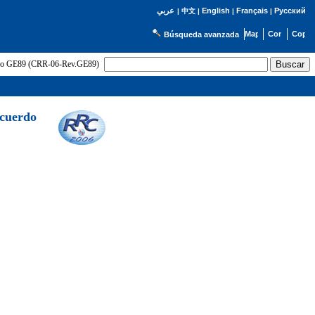
English
Français
Русский
عربي
|
中文
|
|
|
Búsqueda avanzada
uerdo GE89 (CRR-06-Rev.GE89)
Acuerdo