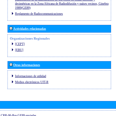
decimétricas en la Zona Africana de Radiodifusión y países vecinos, Ginebra
1989(GE89)
Reglamento de Radiocommunicaciones
Actividades relacionadas
Organizaciones Regionales
[CEPT]
[EBU]
Otras informaciones
Informaciones de utilidad
Medios electrónicos UIT-R
el CRR-06-Rev.GE89 enviadas...