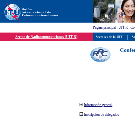
Pagína principal
:
UIT-R
:
Con
Sector de Radiocomunicaciones (UIT-R)
Sectores de la UIT
Sa
Confer
Información general
Inscripción de delegados