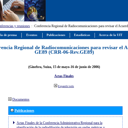
ferencias y reuniones
:
: Conferencia Regional de Radiocomunicaciones para revisar el Ac
la de prensa
Eventos
Publicaciones
Estadísticas
Acerca de la UIT
encia Regional de Radiocomunicaciones para revisar el 
GE89 (CRR-06-Rev.GE89)
(Ginebra, Suiza, 15 de mayo-16 de junio de 2006)
Actas Finales
Expandir todo
Documentos
Publicaciones
Actas Finales de la Conferencia Administrativa Regional para la
planificación de la radiodifusión de televisión en ondas métricas y