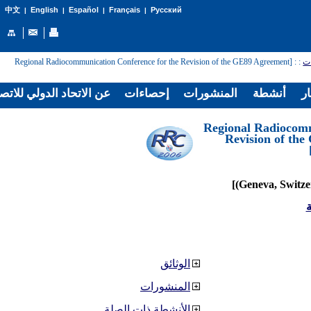
English
Español
Français
Русский
中文
|
|
|
|
: [Regional Radiocommunication Conference for the Revision of the GE89 Agreement
:
ات
ار
أنشطة
المنشورات
إحصاءات
عن الاتحاد الدولي للاتص
[Regional Radiocom
Revision of th
ة
الوثائق
المنشورات
الأنشطة ذات الصلة