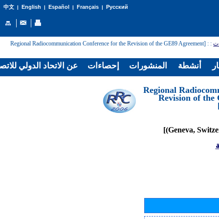
English
Español
Français
Русский
中文
|
|
|
|
: [Regional Radiocommunication Conference for the Revision of the GE89 Agreement
:
ات
ار
أنشطة
المنشورات
إحصاءات
عن الاتحاد الدولي للاتص
[Regional Radiocom
Revision of th
ة