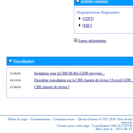
Activités connexes
Organisations Régionales
[CEPT]
[EBU]
Autres informations
[Newsflashes]
Invitations pour la CRR-06-Rév.GE89 envoyées...
21/06/05
Deuxième consultation sur la CRR chargée de réviser l'Accord GE89..
04/10/04
CRR chargée de réviser l
02/08/04
Début de page
-
Commentaires
-
Contactez-nous
-
Droits d'auteur © UIT 2026
Tous droits
réservés
Contact pour cette page :
Coordinateur Web de l'UIT-R
Mis à jour le : 2011-06-15