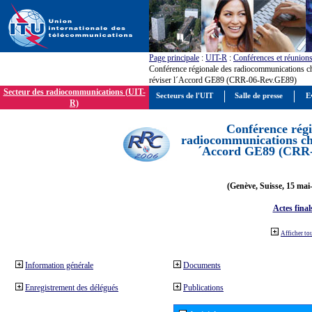
Page principale
:
UIT-R
:
Conférences et réunion
Conférence régionale des radiocommunications c
réviser l´Accord GE89 (CRR-06-Rev.GE89)
Secteur des radiocommunications (UIT-
Secteurs de l'UIT
Salle de presse
E
R)
Conférence régi
radiocommunications cha
´Accord GE89 (CRR
(Genève, Suisse, 15 mai
Actes final
Afficher to
Information générale
Documents
Enregistrement des délégués
Publications