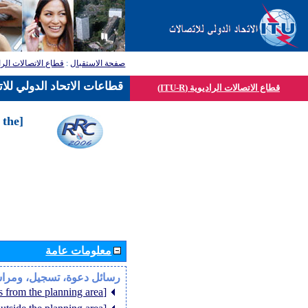
قطاع الاتصالات الرا
:
صفحة الاستقبال
قطاعات الاتحاد الدولي للا
قطاع الاتصالات الراديوية (ITU-R)
 the
معلومات عامة
رسائل دعوة، تسجيل، ومرا
[Member States from the planning area]