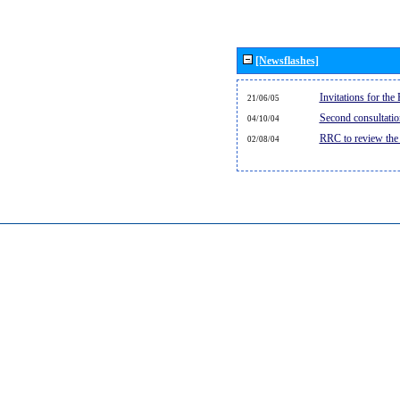
[Newsflashes]
Invitations for th
21/06/05
Second consultati
04/10/04
RRC to review the
02/08/04