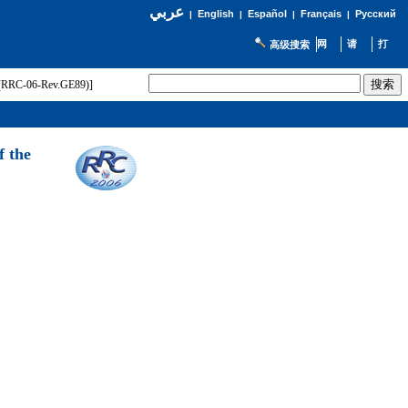
عربي
English
Español
Français
Русский
|
|
|
|
高级搜索
t (RRC-06-Rev.GE89)]
f the