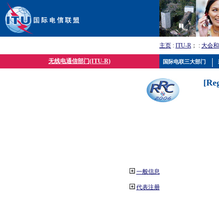
主页
:
ITU-R
； :
大会和
无线电通信部门(ITU-R)
国际电联三大部门
[Re
一般信息
代表注册