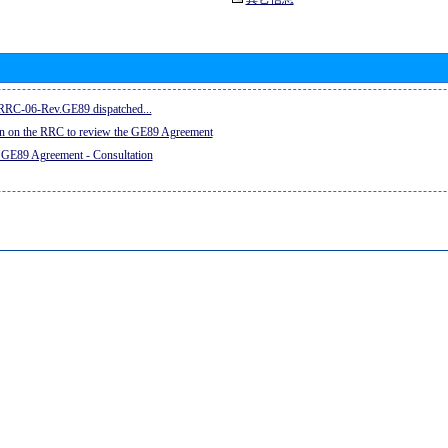
e RRC-06-Rev.GE89 dispatched...
on on the RRC to review the GE89 Agreement
 GE89 Agreement - Consultation