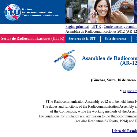
Pagína principal
:
UIT-R
:
Conferencias y reunio
Asamblea de Radiocomunicaciones 2012 (AR-12
Sector de Radiocomunicaciones (UIT-R)
Sectores de la UIT
Sala de prensa
Asamblea de Radiocom
(AR-12
(Ginebra, Suiza, 16 de enero-
Expandir t
[The Radiocommunication Assembly 2012 will be held from 1
The duties and functions of the Radiocommunication Assembly are 
of the Convention, while the working methods of the Assemb
The conditions for invitation and admission to the Radiocommunicati
(see also Resolution 6 (Kyoto, 1994) and R
Libro del Resol