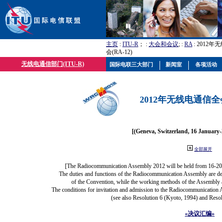
主页
:
ITU-R
； :
大会和会议
; :
RA
: 2012
会(RA-12)
无线电通信部门(ITU-R)
国际电联三大部门
新闻室
各项活动
2012年无线电通信全会(
[(Geneva, Switzerland, 16 January
全部展开
[The Radiocommunication Assembly 2012 will be held from 16-20
The duties and functions of the Radiocommunication Assembly are defi
of the Convention, while the working methods of the Assembly a
The conditions for invitation and admission to the Radiocommunication A
(see also Resolution 6 (Kyoto, 1994) and Resol
«决议汇编»